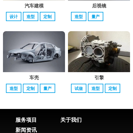
汽车建模
后视镜
设计
造型
定制
造型
量产
车壳
引擎
造型
定制
量产
试做
造型
定制
服务项目
关于我们
新闻资讯